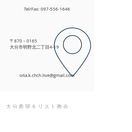
Tel/Fax:
097-556-1646
〒870－0165
大分市明野北二丁目4‐19
oita.k.chch.live@gmail.com
​大分希望キリスト教会
​大分希望キリスト教会は、日本同盟基督教団に
属する、プロテスタントの教会です。