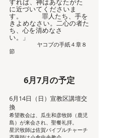
すれば、神はあなたがた
に近づいてくださいま
す。 罪人たち、手を
きよめなさい。二心の者た
ち、心を清めなさ
い。」
ヤコブの手紙４章８
節
​6月7月の予定
6月14日（日）宣教区講壇交
換
希望教会は、瓜生和彦牧師（鹿児
島）が来会され、聖餐礼拝。
星沢牧師は佐賀バイブルチャーチ
斎藤師は小倉中央教会