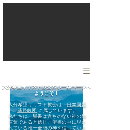
​大分希望キリスト教会のホームページへ
ようこそ！
大分希望キリスト教会は、
日本同盟
基督教団
に属しています。
私たちは、聖書は過ちのない神の御
言葉であると信じ、聖書の中に現さ
れている唯一全能の神を信じていま